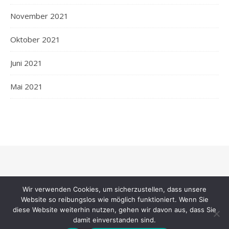
November 2021
Oktober 2021
Juni 2021
Mai 2021
2026 mei-webspace.de © |
Bard Theme von
WP Royal
.
Wir verwenden Cookies, um sicherzustellen, dass unsere
Website so reibungslos wie möglich funktioniert. Wenn Sie
diese Website weiterhin nutzen, gehen wir davon aus, dass Sie
ZURÜCK NACH OBEN
damit einverstanden sind.